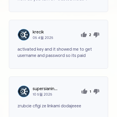
krecik
2
05
4월
2025
activated key and it showed me to get
username and password so its paid
supersianinmik80
1
10
5월
2025
zrubcie cfigi ze linkami dodajeeee