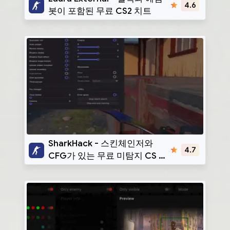
4.6
봇이 포함된 무료 CS2 치트
SharkHack
SharkHack - 스킨체인저와
4.7
CFG가 있는 무료 미탐지 CS 2
치트