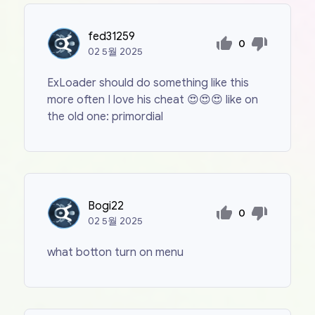
fed31259
0
02
5월
2025
ExLoader should do something like this
more often I love his cheat 😍😍😍 like on
the old one: primordial
Bogi22
0
02
5월
2025
what botton turn on menu