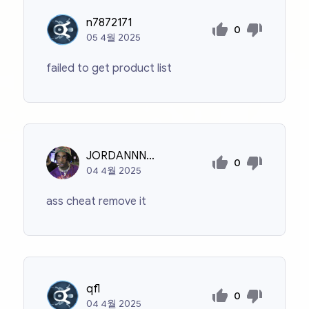
n7872171
0
05
4월
2025
failed to get product list
JORDANNNNN!!!
0
04
4월
2025
ass cheat remove it
qfl
0
04
4월
2025