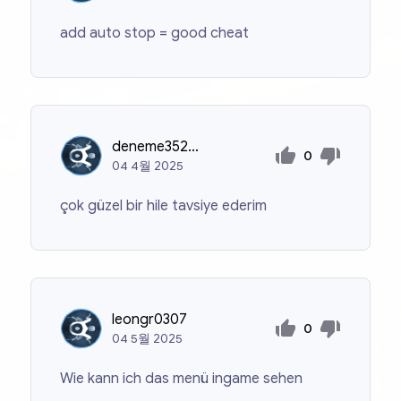
add auto stop = good cheat
deneme35203520
0
04
4월
2025
çok güzel bir hile tavsiye ederim
leongr0307
0
04
5월
2025
Wie kann ich das menü ingame sehen