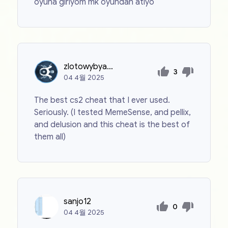
oyuna giriyom mk oyundan atıyo
zlotowybyantonigasior
3
04
4월
2025
The best cs2 cheat that I ever used.
Seriously. (I tested MemeSense, and pellix,
and delusion and this cheat is the best of
them all)
sanjo12
0
04
4월
2025