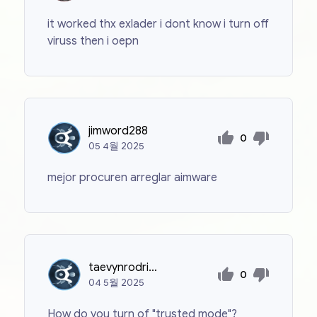
it worked thx exlader i dont know i turn off
viruss then i oepn
jimword288
0
05
4월
2025
mejor procuren arreglar aimware
taevynrodriguez
0
04
5월
2025
How do you turn of "trusted mode"?