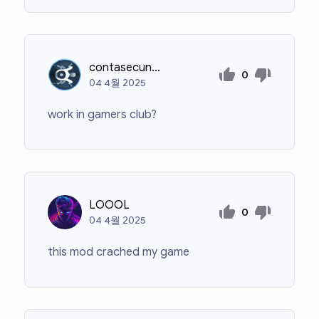
contasecundariagg123
0
04
4월
2025
work in gamers club?
LOOOL
0
04
4월
2025
this mod crached my game