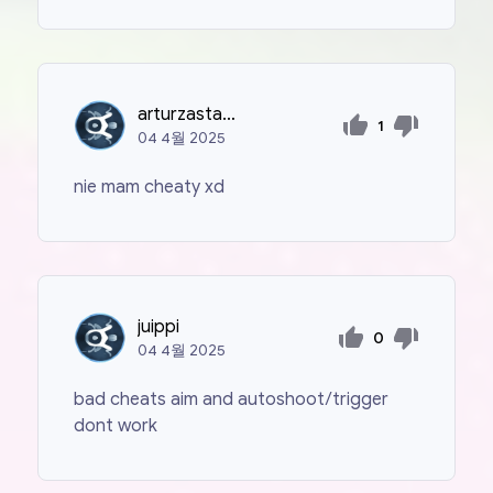
arturzastawny01
1
04
4월
2025
nie mam cheaty xd
juippi
0
04
4월
2025
bad cheats aim and autoshoot/trigger
dont work