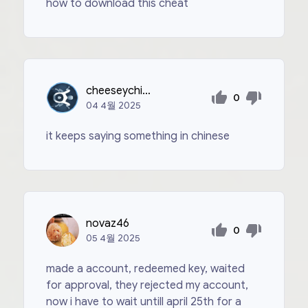
how to download this cheat
cheeseychicken69
0
04
4월
2025
it keeps saying something in chinese
novaz46
0
05
4월
2025
made a account, redeemed key, waited
for approval, they rejected my account,
now i have to wait untill april 25th for a