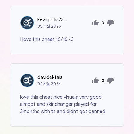
kevinpolis7373
0
05
4월
2025
I love this cheat 10/10 <3
davidektais
0
02
5월
2025
love this cheat nice visuals very good
aimbot and skinchanger played for
2months with ts and didnt got banned