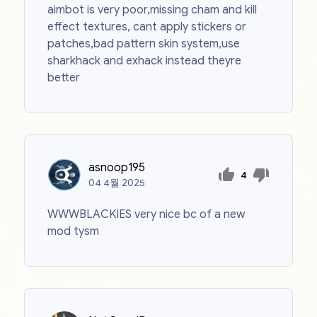
aimbot is very poor,missing cham and kill
effect textures, cant apply stickers or
patches,bad pattern skin system,use
sharkhack and exhack instead theyre
better
asnoop195
4
04
4월
2025
WWWBLACKIES very nice bc of a new
mod tysm