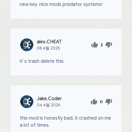
new key. nice mods predator systems!
alex.CHEAT
2
08
4월
2025
it`s trash delete this
Jake.Coder
0
04
4월
2025
this mod is honestly bad, it crashed on me
a lot of times.