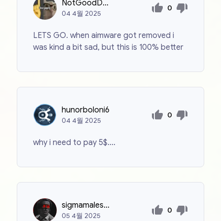
NotGoodDonut
0
04
4월
2025
LETS GO. when aimware got removed i
was kind a bit sad, but this is 100% better
hunorboloni6
0
04
4월
2025
why i need to pay 5$....
sigmamales125
0
05
4월
2025