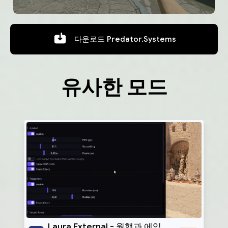
다운로드
Predator.Systems
유사한 모드
Laura Ext.
Laura External - 월핵과 에임