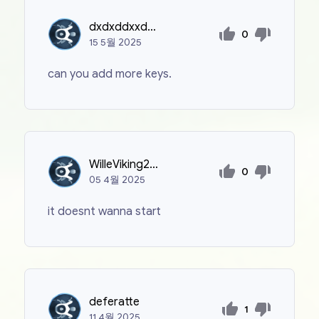
dxdxddxxdxdd
0
15
5월
2025
can you add more keys.
WilleViking2010
0
05
4월
2025
it doesnt wanna start
deferatte
1
11
4월
2025