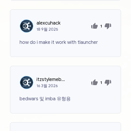
alexcuhack
1
18
9월
2025
how do i make it work with tlauncher
itzstylemebro
1
16
3월
2026
bedwars 및 imba 유형용