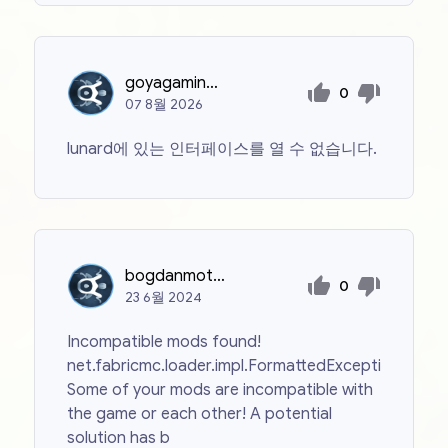
goyagamingnexplz
0
07
8월
2026
lunard에 있는 인터페이스를 열 수 없습니다.
bogdanmotornij
0
23
6월
2024
Incompatible mods found!
net.fabricmc.loader.impl.FormattedException:
Some of your mods are incompatible with
the game or each other! A potential
solution has b