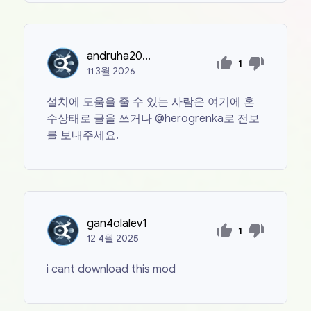
andruha20000000
1
11
3월
2026
설치에 도움을 줄 수 있는 사람은 여기에 혼
수상태로 글을 쓰거나 @herogrenka로 전보
를 보내주세요.
gan4olalev1
1
12
4월
2025
i cant download this mod