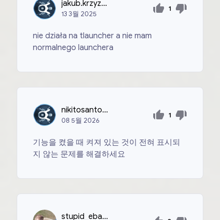
jakub.krzyzanowski13
1
13
3월
2025
nie działa na tlauncher a nie mam
normalnego launchera
nikitosantonov9998
1
08
5월
2026
기능을 켰을 때 켜져 있는 것이 전혀 표시되
지 않는 문제를 해결하세요
stupid_ebasos