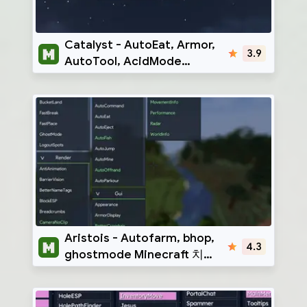
Catalyst
Catalyst - AutoEat, Armor,
3.9
AutoTool, AcidMode
Minecraft 핵 클라이언트 |
1.12.2
Aristois
Aristois - Autofarm, bhop,
4.3
ghostmode Minecraft 치트
클라이언트 | 1.8.9 - 1.21.4