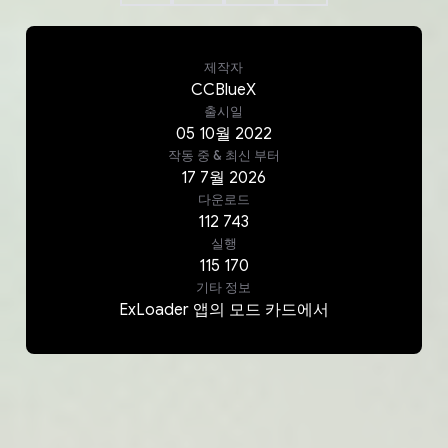
제작자
CCBlueX
출시일
05
10월
2022
작동 중 & 최신
부터
17
7월
2026
다운로드
112 743
실행
115 170
기타 정보
ExLoader 앱의 모드 카드에서