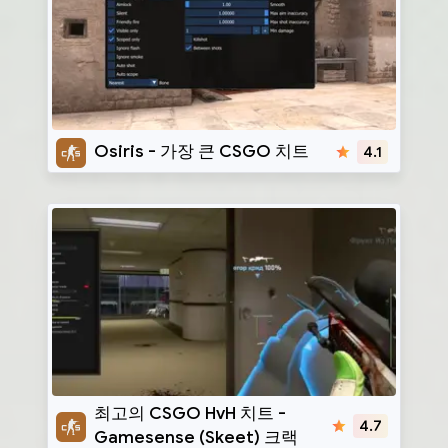
Osiris
Osiris - 가장 큰 CSGO 치트
4.1
Gamesense/Skeet
최고의 CSGO HvH 치트 -
4.7
Gamesense (Skeet) 크랙