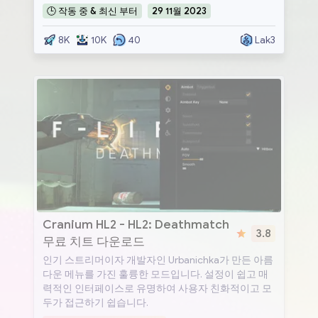
🕒
작동 중 & 최신
부터
29
11월
2023
8K
10K
40
Lak3
Cranium HL2
Cranium HL2 - HL2: Deathmatch
3.8
무료 치트 다운로드
인기 스트리머이자 개발자인 Urbanichka가 만든 아름
다운 메뉴를 가진 훌륭한 모드입니다. 설정이 쉽고 매
력적인 인터페이스로 유명하여 사용자 친화적이고 모
두가 접근하기 쉽습니다.