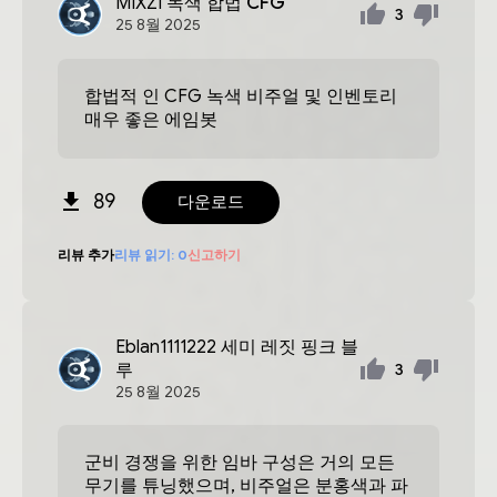
MIXZI
녹색 합법 CFG
3
25
8월
2025
합법적 인 CFG 녹색 비주얼 및 인벤토리
매우 좋은 에임봇
89
다운로드
리뷰 추가
리뷰 읽기:
0
신고하기
Eblan1111222
세미 레짓 핑크 블
루
3
25
8월
2025
군비 경쟁을 위한 임바 구성은 거의 모든
무기를 튜닝했으며, 비주얼은 분홍색과 파