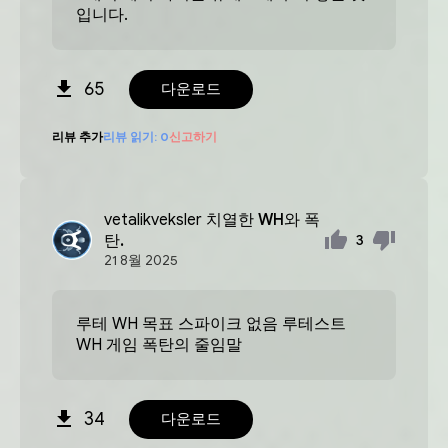
입니다.
65
다운로드
리뷰 추가
리뷰 읽기:
0
신고하기
vetalikveksler
치열한 WH와 폭
탄.
3
21
8월
2025
루테 WH 목표 스파이크 없음 루테스트
WH 게임 폭탄의 줄임말
34
다운로드