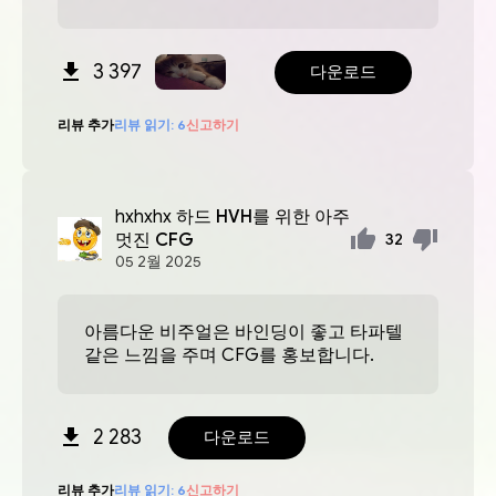
3 397
다운로드
리뷰 추가
리뷰 읽기:
6
신고하기
hxhxhx
하드 HVH를 위한 아주
멋진 CFG
32
05
2월
2025
아름다운 비주얼은 바인딩이 좋고 타파텔
같은 느낌을 주며 CFG를 홍보합니다.
2 283
다운로드
리뷰 추가
리뷰 읽기:
6
신고하기