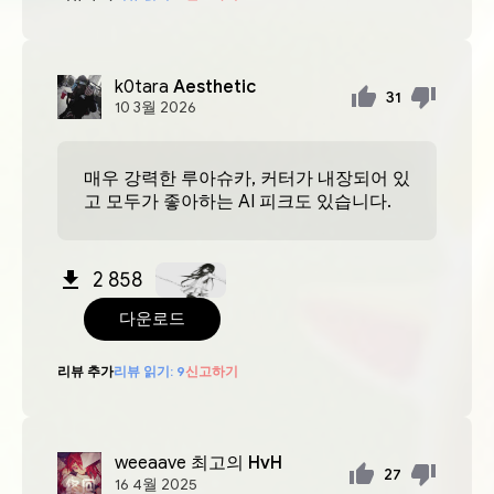
k0tara
Aesthetic
31
10
3월
2026
매우 강력한 루아슈카, 커터가 내장되어 있
고 모두가 좋아하는 AI 피크도 있습니다.
2 858
다운로드
리뷰 추가
리뷰 읽기:
9
신고하기
weeaave
최고의 HvH
27
16
4월
2025