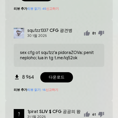
리뷰 추가
리뷰 읽기:
45
신고하기
squ1zz1337
CFG 광견병
81
30
1월
2025
sex cfg ot squ1zz'a pidoraZOVa; penit
neploho; lua in tg t.me/iq52ok
8 964
다운로드
리뷰 추가
리뷰 읽기:
15
신고하기
1pirat
SLIV $ CFG 공공의 왕
61
31
1월
2025