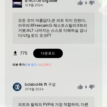
a7801736
cfg blue
3
12
8월
2024
모든 것이 아름답다,온 피트 킥이 안된다,
아우라:RFreecam:G 체스트스틸러:X트리
거봇:ALT 나머지는 스스로 이해하실 겁니
다/cfg 로드 모크FT
775
다운로드
리뷰 추가
리뷰 읽기:
1
신고하기
bolabol4ik
ft 구성
3
29
8월
2024
피트와 릴릭의 PVP에 가장 적합하며, 다른