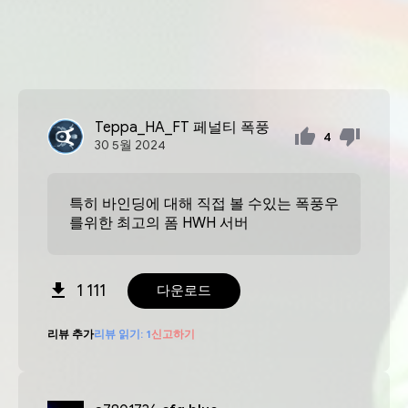
Teppa_HA_FT
페널티 폭풍
4
30
5월
2024
특히 바인딩에 대해 직접 볼 수있는 폭풍우
를위한 최고의 폼 HWH 서버
1 111
다운로드
리뷰 추가
리뷰 읽기:
1
신고하기