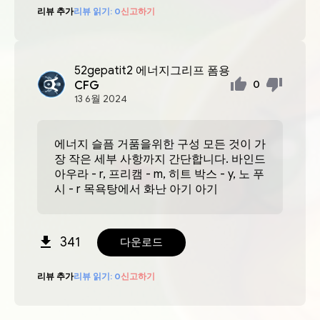
리뷰 추가
리뷰 읽기:
0
신고하기
52gepatit2
에너지그리프 폼용
CFG
0
13
6월
2024
에너지 슬픔 거품을위한 구성 모든 것이 가
장 작은 세부 사항까지 간단합니다. 바인드
아우라 - r, 프리캠 - m, 히트 박스 - y, 노 푸
시 - r 목욕탕에서 화난 아기 아기
341
다운로드
리뷰 추가
리뷰 읽기:
0
신고하기