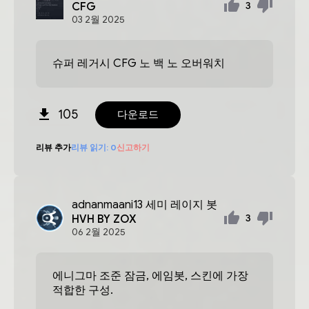
CFG
3
03
2월
2025
슈퍼 레거시 CFG 노 백 노 오버워치
105
다운로드
리뷰 추가
리뷰 읽기:
0
신고하기
adnanmaani13
세미 레이지 봇
HVH BY ZOX
3
06
2월
2025
에니그마 조준 잠금, 에임봇, 스킨에 가장
적합한 구성.