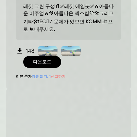
레짓 그린 구성📄✅레짓 에임봇✅🔥아름다
운 비주얼🔥💚아름다운 엑스킵💚🛠그리고
기타🛠❗️ЕСЛИ 문제가 있으면 КОММЫ❗️ 으
로 보내주세요.
148
다운로드
리뷰 추가
리뷰 읽기:
1
신고하기