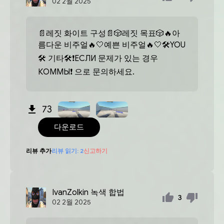
02
2월
2025
📄레짓 화이트 구성📄🎲레짓 목표🎲🔥아
름다운 비주얼🔥🤍예쁜 비주얼🔥🤍🛠YOU
🛠 기타🛠❗️ЕСЛИ 문제가 있는 경우
КОММЫ❗️ 으로 문의하세요.
73
다운로드
리뷰 추가
리뷰 읽기:
2
신고하기
IvanZolkin
녹색 합법
3
02
2월
2025