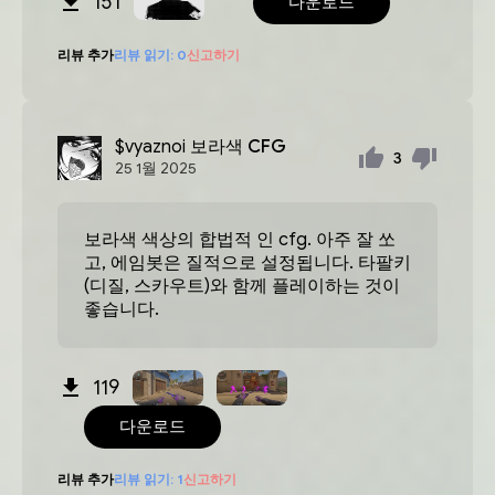
151
다운로드
리뷰 추가
리뷰 읽기:
0
신고하기
$vyaznoi
보라색 CFG
3
25
1월
2025
보라색 색상의 합법적 인 cfg. 아주 잘 쏘
고, 에임봇은 질적으로 설정됩니다. 타팔키
(디질, 스카우트)와 함께 플레이하는 것이
좋습니다.
119
다운로드
리뷰 추가
리뷰 읽기:
1
신고하기