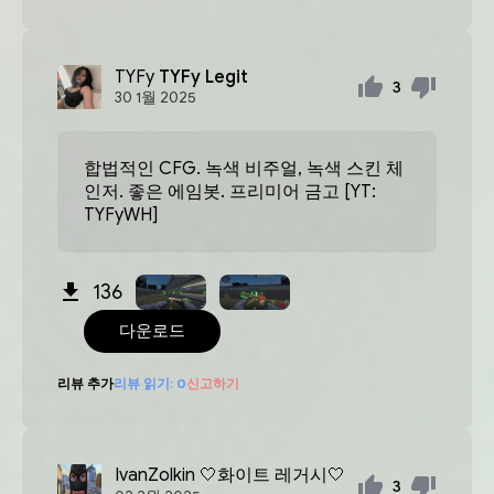
TYFy
TYFy Legit
3
30
1월
2025
합법적인 CFG. 녹색 비주얼, 녹색 스킨 체
인저. 좋은 에임봇. 프리미어 금고 [YT:
TYFyWH]
136
다운로드
리뷰 추가
리뷰 읽기:
0
신고하기
IvanZolkin
🤍화이트 레거시🤍
3